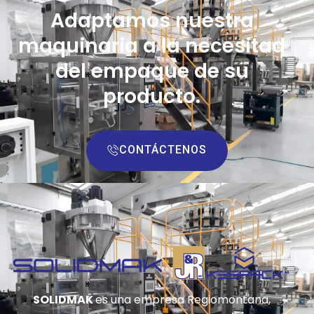
Adaptamos nuestra
maquinaria a la necesitad
del empaque de su
producto.
CONTÁCTENOS
SOLIDMAK
es una empresa Regiomontana,