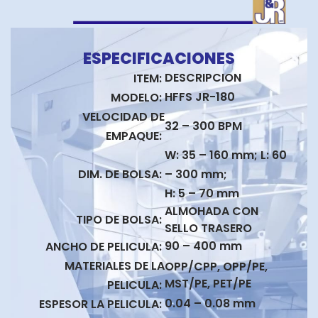
ESPECIFICACIONES
DESCRIPCION
ITEM:
HFFS JR-180
MODELO
:
VELOCIDAD DE
32 – 300 BPM
EMPAQUE
:
W: 35 – 160 mm; L: 60
DIM. DE BOLSA
:
– 300 mm;
H: 5 – 70 mm
ALMOHADA CON
TIPO DE BOLSA
:
SELLO TRASERO
90 – 400 mm
ANCHO DE PELICULA
:
MATERIALES DE LA
OPP/CPP, OPP/PE,
MST/PE, PET/PE
PELICULA
:
0.04 – 0.08 mm
ESPESOR LA PELICULA
: