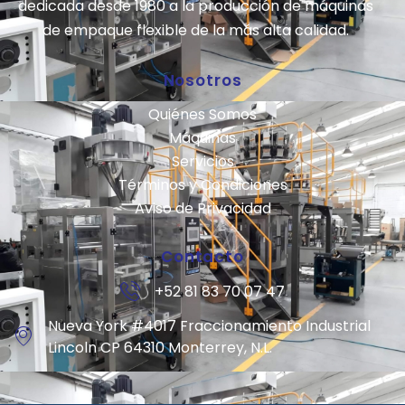
dedicada desde 1980 a la producción de máquinas
de empaque flexible de la más alta calidad.
Nosotros
Quiénes Somos
Máquinas
Servicios
Términos y Condiciones
Aviso de Privacidad
Contacto
+52 81 83 70 07 47
Nueva York #4017 Fraccionamiento Industrial
Lincoln CP 64310 Monterrey, N.L.